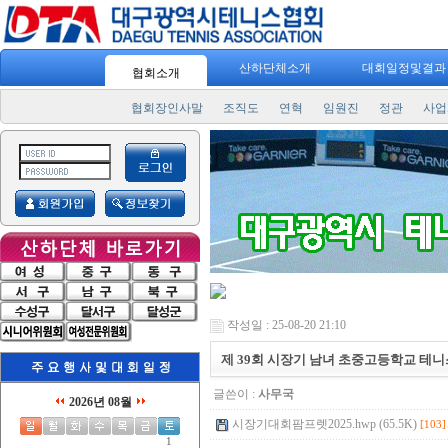
산하단체소개
대회일정및결
협회소개
협회장인사말
조직도
연혁
임원진
정관
사업
작성일 : 25-08-20 21:10
제 39회 시장기 남녀 초중고등학교 테
글쓴이 :
사무국
2026년 08월
시장기대회팜프렛2025.hwp (65.5K)
[103]
1