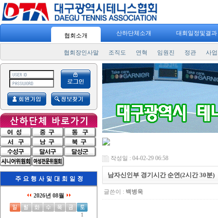
산하단체소개
대회일정및결
협회소개
협회장인사말
조직도
연혁
임원진
정관
사업
작성일 : 04-02-29 06:58
남자신인부 경기시간 순연(2시간 30분)
글쓴이 :
백병욱
2026년 08월
1