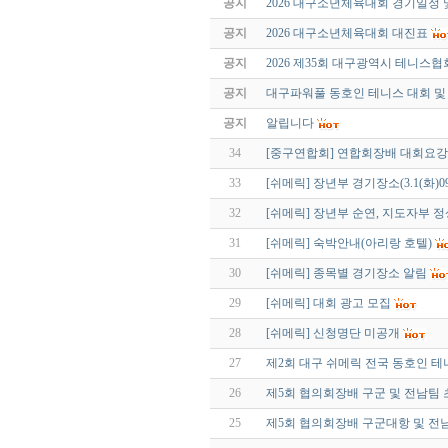
공지
2026 대구소년체육대회 경기일정
공지
2026 대구소년체육대회 대진표
공지
2026 제35회 대구광역시 테니
공지
대구파워풀 동호인 테니스 대회 
공지
알립니다
34
[중구연합회] 연합회장배 대회요강
33
[쉬메릭] 장년부 경기장소(3.1(화)09:
32
[쉬메릭] 장년부 순연, 지도자부 
31
[쉬메릭] 숙박안내(아리랑 호텔)
30
[쉬메릭] 종목별 경기장소 알림
29
[쉬메릭] 대회 광고 모집
28
[쉬메릭] 신청명단 미공개
27
제2회 대구 쉬메릭 전국 동호인 
26
제5회 협의회장배 구군 및 전남팀 
25
제5회 협의회장배 구군대항 및 전