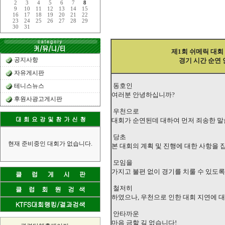
2
3
4
5
6
7
8
9
10
11
12
13
14
15
16
17
18
19
20
21
22
23
24
25
26
27
28
29
30
31
제1회 쉬메릭 대회
공지사항
경기 시간 순연 
자유게시판
동호인
테니스뉴스
여러분 안녕하십니까?
후원사광고게시판
우천으로
대회가 순연된데 대하여 먼저 죄송한 말
당초
현재 준비중인 대회가 없습니다.
본 대회의 계획 및 진행에 대한 사항을
모임을
가지고 불편 없이 경기를 치룰 수 있도록
철저히
하였으나, 우천으로 인한 대회 지연에 
안타까운
마음 금할 길 없습니다!