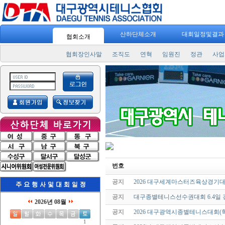
산하단체소개
대회일정및결
협회소개
협회장인사말
조직도
연혁
임원진
정관
사업
번호
공지
2026 대구세계마스터즈육상경기대
공지
대구종별테니스선수권대회 6.4일 
2026년 08월
공지
2026 대구광역시종별테니스대회(
1