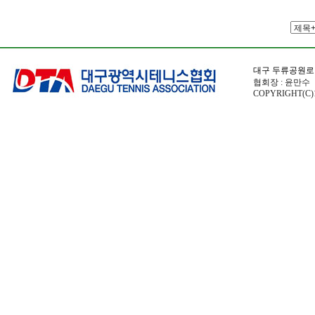
대구 두류공원로
협회장 : 윤만수 전
COPYRIGHT(C)1