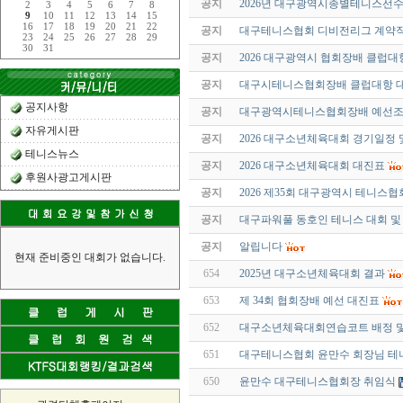
공지
2026년 대구광역시종별테니스선
2
3
4
5
6
7
8
9
10
11
12
13
14
15
16
17
18
19
20
21
22
공지
대구테니스협회 디비전리그 계약직
23
24
25
26
27
28
29
30
31
공지
2026 대구광역시 협회장배 클럽
공지
대구시테니스협회장배 클럽대항 
공지사항
공지
대구광역시테니스협회장배 예선
자유게시판
공지
2026 대구소년체육대회 경기일정
테니스뉴스
공지
2026 대구소년체육대회 대진표
후원사광고게시판
공지
2026 제35회 대구광역시 테니
공지
대구파워풀 동호인 테니스 대회 
공지
알립니다
현재 준비중인 대회가 없습니다.
654
2025년 대구소년체육대회 결과
653
제 34회 협회장배 예선 대진표
652
대구소년체육대회연습코트 배정 및
651
대구테니스협회 윤만수 회장님 테
650
윤만수 대구테니스협회장 취임식