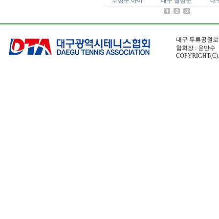
수성구 아이
대구 달성군
대
동구협회
대구 두류공원로
회 장: 박희일
사무장: 이
협회장 : 윤만수 전
COPYRIGHT(C)1
여성전문위원회
회 장: 김보형
사무장:
군위군테니스협회
회 장: 김윤겸
사무장:
시니어전문위원회
회 장: 황성호
사무장: