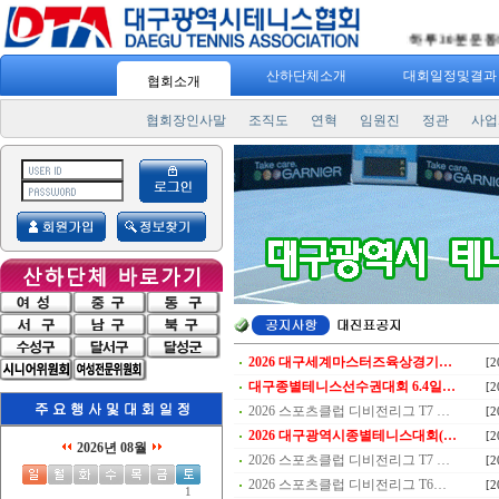
"
스포츠 7330
" 일주일에 3번! 하루 30분 운동! 
산하단체소개
대회일정및결
협회소개
협회장인사말
조직도
연혁
임원진
정관
사업
2026 대구세계마스터즈육상경기…
[2
대구종별테니스선수권대회 6.4일…
[2
2026 스포츠클럽 디비전리그 T7 …
[2
2026 대구광역시종별테니스대회(…
[2
2026년 08월
2026 스포츠클럽 디비전리그 T7 …
[2
2026 스포츠클럽 디비전리그 T6…
[2
1