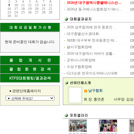
2
3
4
5
6
7
8
2026년 대구광역시종별테니스선…
[2
9
10
11
12
13
14
15
16
17
18
19
20
21
22
2026년 동구테니스협회장기 테니…
[2
23
24
25
26
27
28
29
30
31
2026 성주참외배 전국 동호인 …
[2
대구종별선수권대회
[2
제8회 대구부부 전국동호인 테…
[2
현재 준비중인 대회가 없습니다.
달서구협회장배
[2
2026 대구광역시 어버이 생활…
[2
군위시니어회장배
[2
수성구협회장배
[2
GLS오픈 전국지도자테니스대회
[2
남구협회
● 관련단체홈페이지
회 장: 홍연춘
사무장: 김
서구협회
회 장: 김원복
사무장: 이